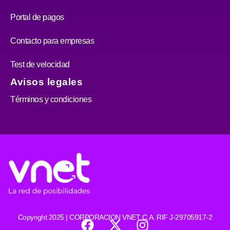
Portal de pagos
Contacto para empresas
Test de velocidad
Avisos legales
Términos y condiciones
F
X
I
Copyright 2025 | CORPORACION VNET C.A. RIF J-29705917-2