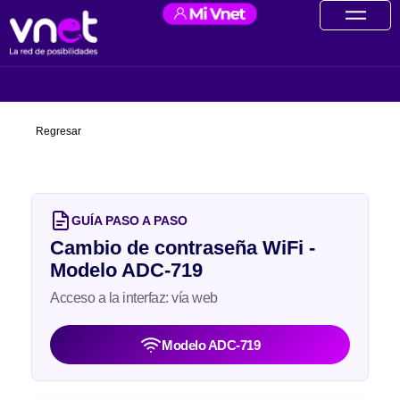
Ir
contenido
al
contenido
Regresar
GUÍA PASO A PASO
Cambio de contraseña WiFi -
Modelo ADC-719
Acceso a la interfaz: vía web
Modelo ADC-719