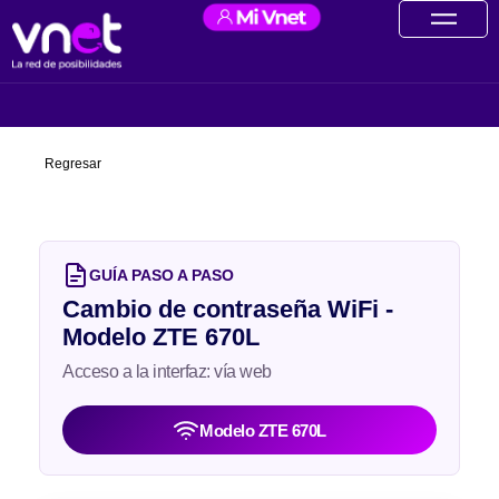
Ir
contenido
al
contenido
Regresar
GUÍA PASO A PASO
Cambio de contraseña WiFi -
Modelo ZTE 670L
Acceso a la interfaz: vía web
Modelo ZTE 670L