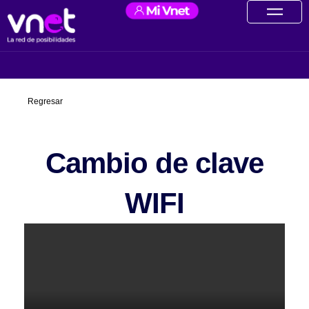
Ir
contenido
al
contenido
Regresar
Cambio de clave
WIFI