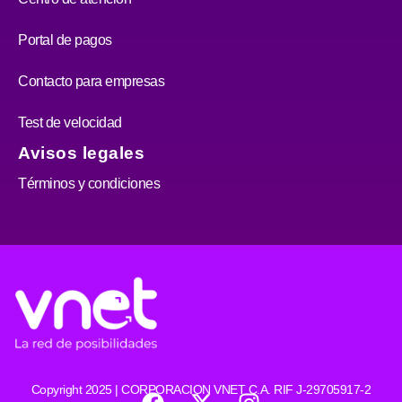
Portal de pagos
Contacto para empresas
Test de velocidad
Avisos legales
Términos y condiciones
F
X
I
Copyright 2025 | CORPORACION VNET C.A. RIF J-29705917-2