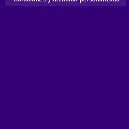
Ofrecemos soluciones y atención personalizada.
Las 24 horas del día, los 7 días de la semana, los 365 días del
año.
Impulsa el crecimiento y la
eficiencia de tu negocio
Obtén una evaluación técnica según la ubicación de tu
establecimiento y recibe la recomendación del plan ideal para las
necesidades de conectividad de tus huéspedes.