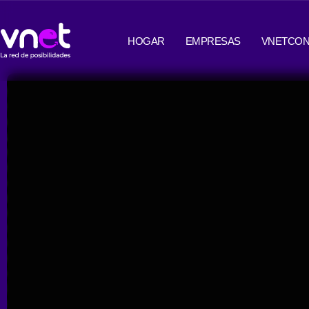
Ir
contenido
al
HOGAR
EMPRESAS
VNETCON
contenido