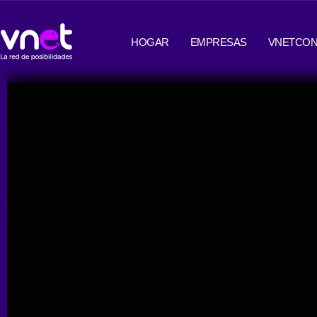
Ir
contenido
al
HOGAR
EMPRESAS
VNETCON
contenido