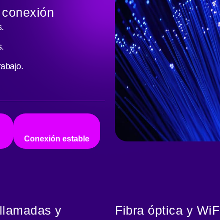
a conexión
.
.
rabajo.
Conexión estable
ollamadas y
Fibra óptica y WiF