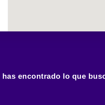
 has encontrado lo que bus
Estamos a un clic, una llamada o un mensaje para asistirte.