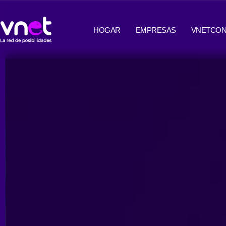
Ir
contenido
al
HOGAR
EMPRESAS
VNETCON
contenido