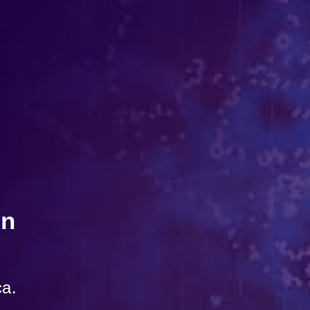
En
ca.