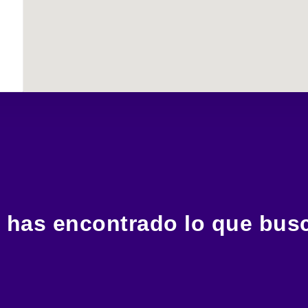
 has encontrado lo que bus
Estamos a un clic, una llamada o un mensaje para asistirte.