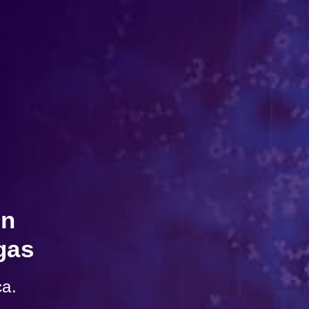
En
gas
ca.