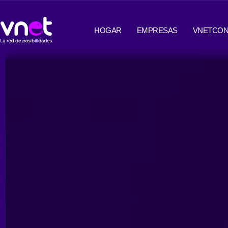
Ir
contenido
al
HOGAR
EMPRESAS
VNETCON
contenido