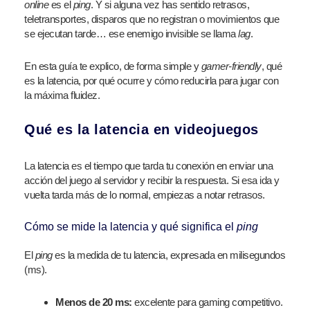
online
es el
ping
. Y si alguna vez has sentido retrasos,
teletransportes, disparos que no registran o movimientos que
se ejecutan tarde… ese enemigo invisible se llama
lag
.
En esta guía te explico, de forma simple y
gamer-friendly
, qué
es la latencia, por qué ocurre y cómo reducirla para jugar con
la máxima fluidez.
Qué es la latencia en videojuegos
La latencia es el tiempo que tarda tu conexión en enviar una
acción del juego al servidor y recibir la respuesta. Si esa ida y
vuelta tarda más de lo normal, empiezas a notar retrasos.
Cómo se mide la latencia y qué significa el
ping
El
ping
es la medida de tu latencia, expresada en milisegundos
(ms).
Menos de 20 ms:
excelente para gaming competitivo.