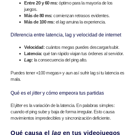
Entre 20 y 60 ms:
óptimo para la mayoría de los
juegos.
Más de 80 ms:
comienzan retrasos evidentes.
Más de 100 ms:
el
lag
arruina la experiencia.
Diferencia entre latencia, lag y velocidad de internet
Velocidad:
cuántos megas puedes descargar/subir.
Latencia:
qué tan rápido viajan tus órdenes al servidor.
Lag:
la consecuencia del ping alto.
Puedes tener «100 megas» y aun así sufrir lag si tu latencia es
mala.
Qué es el
jitter
y cómo empeora tus partidas
El
jitter
es la variación de la latencia. En palabras simples:
cuando el ping sube y baja de forma irregular. Esto causa
movimientos impredecibles y sincronización deficiente.
Qué causa el
lag
en tus videojuegos